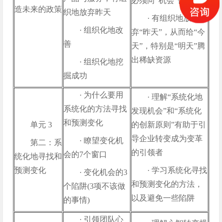
必须向“机会”倾斜
造未来的政策
织地放弃昨天
· 有组织地放
· 组织化地改
弃“昨天”，从而给“今
善
天”，特别是“明天”腾
出稀缺资源
· 组织化地挖
掘成功
· 为什么要用
· 理解“系统化地
系统化的方法寻找
发现机会”和“系统化
和预测变化
单元 3
的创新原则”有助于引
导企业转变成为变革
· 瞭望变化机
第二：系
的引领者
会的7个窗口
统化地寻找和
预测变化
· 学习系统化寻找
· 变化机会的3
和预测变化的方法，
个陷阱(3项不该做
以及避免一些陷阱
的事情)
· 引领团队心