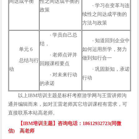
间达成平衡
性之间达成平衡的
· 学习在变革与连
政策
续性之间达成平衡的
方法与政策
· 学员自己总
· 知道回到企业中
结，
单元 6
如何运用所学，努力
· 老师点评并
做到知行合一
总结与行
回顾课程要点
动
· 巩固新知，承诺
· 对未来行动
行动
的承诺
以上IBM培训主题是标杆考察游学网与王雷讲师沟
通并编辑而来，如对王雷老师其它培训课程有需求，可
直接联系本站高老师。
【IBM培训主题】咨询电话：18612932723(同微
信) 高老师