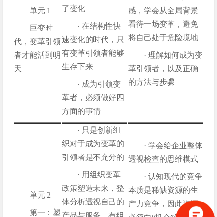
了变化
单元 1
感，学会从全局背景
看待一场变革，避免
· 在结构性快
巨变时
将自己处于危险境地
速变化的时代，只
代，变革引领
有变革引领者能够
者才能活到明
· 理解如何成为变
生存下来
天
革引领者，以及正确
的方法与步骤
· 成为引领变
革者，必须做好四
方面的事情
· 只是创新组
织对于成为变革的
· 学会给企业整体
引领者是不充分的
透视检查的思维模式
· 用组织变革
· 认知现代的竞争
政策塑造未来，整
本质是稀缺资源的生
单元 2
体分析透视自己的
产力竞争，因此资源
第一：塑
产品与服务，有组