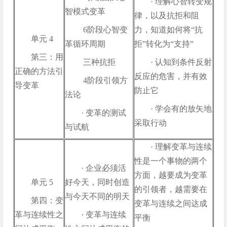
· 理解心智转变规
智模式变革
律，以及抗拒和阻
 6阶段心智变
力，知道如何将“抗
单元 4
革循环周期
拒”转化为“支持”
第三：用
 三种抗拒
· 认知到条件反射
正确的方法引
反应的危害，并有效
 4阶段引领方
导变革
防止它
法论
· 学会有的放矢地
· 变革的测试
采取行动
与试航
· 理解变革与连续
性是一个事物的两个
· 企业必须活
方面，越要成为变革
单元 5
好今天，同时创造
的引领者，越需要在
与今天不同的明天
第四：变
变革与连续之间达成
革与连续性之
· 变革与连续
平衡