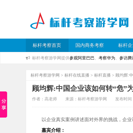
标杆考察首页
国内商务考察
标杆企
标杆考察游学网提供
参观阿里巴巴
、
考察华为
、
参访腾
标杆考察游学网
>
标杆在线直播
>
标杆直播
> 顾均辉:
顾均辉:中国企业该如何转“危”为
作者：高老师 来源：标杆考察游学网 发布时间：2020
以企业真实案例讲述面对外界的挑战，企业该
嘉宾介绍：