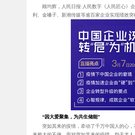
顾均辉，人民日报·人民数字《人民匠心》企
利、金嗓子、新潮传媒等逾百家企业实现绩效突破
“因大爱聚集，为共生储能”
突如其来的疫情，牵动了千万中国人的心，
来极大的不便。面对突如其来的疫情，怨天尤人