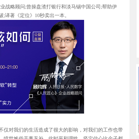
业战略顾问;曾操盘渣打银行和淡马锡中国公司;帮助伊
;译著《定位》10秒卖出一本。
不仅对我们的生活造成了很大的影响，对我们的工作也带
、愤世嫉俗于事无补，此时平和理性、坚定信心比金子都