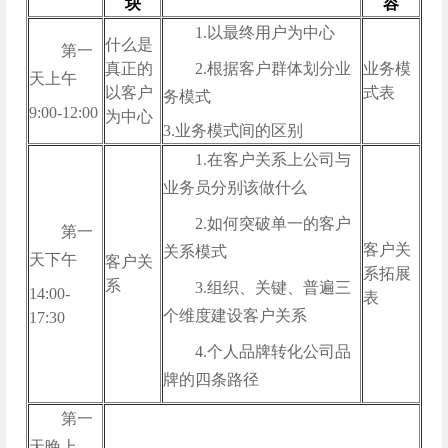
块
容
1.以最终用户为中心
什么是
第一
真正的
2.根据客户群体划分业
业务模
天上午
以客户
式表
务模式
9:00-12:00
为中心
3.业务模式间的区别
1.在客户关系上公司与
业务员分别该做什么
2.如何突破单一的客户
第一
客户关
关系模式
天下午
客户关
系拓展
系
3.组织、关键、普遍三
14:00-
表
个维度建设客户关系
17:30
4.个人品牌转化公司品
牌的四条路径
第一
天晚上