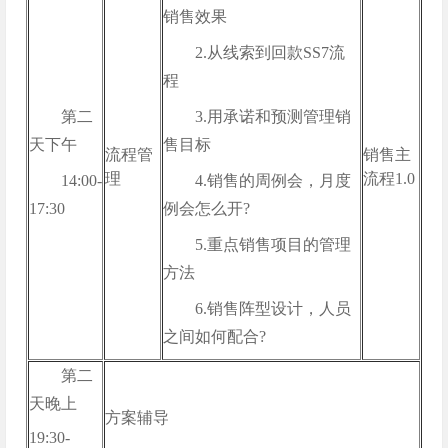
销售效果
2.从线索到回款SS7流
程
第二
3.用承诺和预测管理销
天下午
售目标
流程管
销售主
理
流程1.0
14:00-
4.销售的周例会，月度
17:30
例会怎么开?
5.重点销售项目的管理
方法
6.销售阵型设计，人员
之间如何配合?
第二
天晚上
方案辅导
19:30-