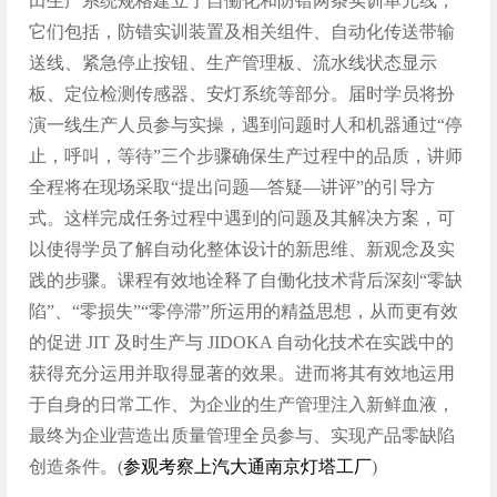
田生产系统规格建立了自働化和防错两条实训单元线，
它们包括，防错实训装置及相关组件、自动化传送带输
送线、紧急停止按钮、生产管理板、流水线状态显示
板、定位检测传感器、安灯系统等部分。届时学员将扮
演一线生产人员参与实操，遇到问题时人和机器通过“停
止，呼叫，等待”三个步骤确保生产过程中的品质，讲师
全程将在现场采取“提出问题—答疑—讲评”的引导方
式。这样完成任务过程中遇到的问题及其解决方案，可
以使得学员了解自动化整体设计的新思维、新观念及实
践的步骤。课程有效地诠释了自働化技术背后深刻“零缺
陷”、“零损失”“零停滞”所运用的精益思想，从而更有效
的促进 JIT 及时生产与 JIDOKA 自动化技术在实践中的
获得充分运用并取得显著的效果。进而将其有效地运用
于自身的日常工作、为企业的生产管理注入新鲜血液，
最终为企业营造出质量管理全员参与、实现产品零缺陷
创造条件。(
参观考察上汽大通南京灯塔工厂
)