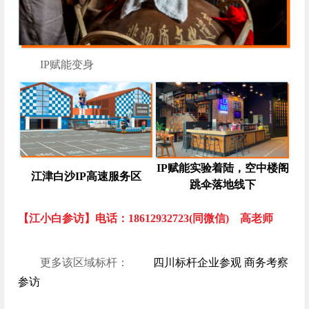
IP赋能变身
IP赋能实验着陆，空中楼阁
江津白沙IP高速服务区
跳伞落地线下
【江小白参访】电话：18612932723(同微信) 高老师
更多该区域标杆：
四川标杆企业参观 商务考察
参访