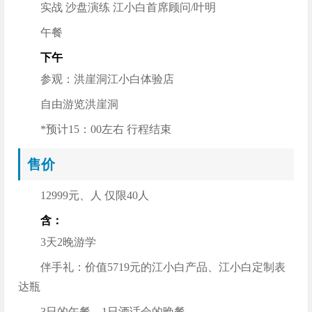
实战 沙盘演练 江小白首席顾问/叶明
午餐
下午
参观：洪崖洞江小白体验店
自由游览洪崖洞
*预计15：00左右 行程结束
售价
12999元、人 仅限40人
含：
3天2晚游学
伴手礼：价值5719元的江小白产品、江小白定制表
达瓶
3日的午餐、1日酒话会的晚餐