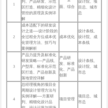
判、产品研发、示范
设计院、项
1
面、综合
区打造、精细化设计
目总、城市
管控的原理及实例详
总
解
成本适配下的研发设
计之道──设计阶段的
设计条线、
2
全过程全方位成本优
成本优化
设计院、成
化管理方法、技巧与
本条线
案例解析
产品力提升及标准化
产品研
研发策略──产品线、
设计条线、
发、标准
3
户型库、标准化示范
设计院、城
化、产品
区打造、产品创新及
市总
创新
落地管控详解
总经理视角的项目全
周期设计管理方法与
实例详解──方案研
项目总、城
4
项目管理
判、精细化设计品
市总
控、设计运营与现场