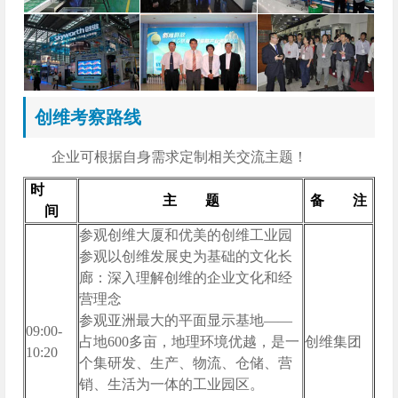
创维考察路线
企业可根据自身需求定制相关交流主题！
时
主 题
备 注
间
参观创维大厦和优美的创维工业园
参观以创维发展史为基础的文化长
廊：深入理解创维的企业文化和经
营理念
参观亚洲最大的平面显示基地——
09:00-
占地600多亩，地理环境优越，是一
创维集团
10:20
个集研发、生产、物流、仓储、营
销、生活为一体的工业园区。