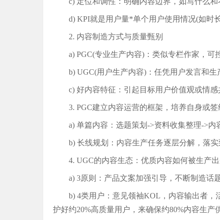
c) 定位和调性：明确内容边界，如写什么
d) KPI就是用户量*单个用户使用情况(如时长
2. 内容制造方式与质量甄别
a) PGC(专业生产内容)：类似专栏作家，
b) UGC(用户生产内容)：任凭用户发言
c) 好内容特征：引起目标用户价值观或情
3. PGC建立内容运营的框架，培养自身或
a) 单篇内容：选题策划->资料收集整理->
b) 长线规划：内容生产任务逐层分解，落
4. UGC的内容生态：优质内容如何被生
a) 3原则：产品文案加强引导，不断制造
b) 4类用户：意见领袖KOL，内容输出
护好约20%高质量用户，来确保约80%内容生产