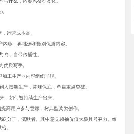
和不写什么，内容风格标签化。
)。
可控，运营成本高。
和生产内容，再挑选和甄别优质内容。
感共鸣，自带传播性。
签约优质写手。
内容加工生产->内容组织呈现。
实到人按期生产，常规保底，单篇重点突破。
产出来，如何被持续生产出来。
话题提高用户参与意愿，树典型奖励创作。
者，活跃分子，沉默者。其中意见领袖价值大极具号召力。维
供给。