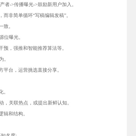
生产者->传播曝光->鼓励新用户加入。
，而非简单循环“写稿编辑发稿”。
一致。
资源位曝光。
营干预，强推和智能推荐算法等。
为。
三方平台，运营挑选直接分享。
化。
息驱动，关联热点，或提出新鲜认知。
究逻辑和结构。
高知名度;