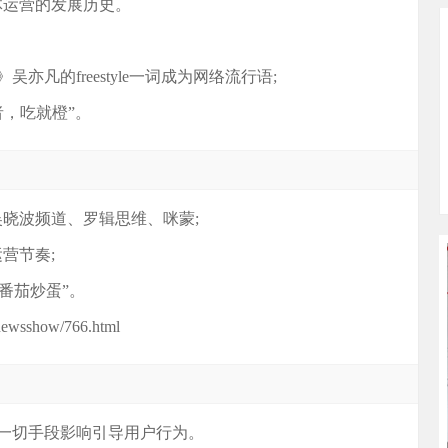
体运营的发展历史。
亦凡的freestyle一词成为网络流行语;
者，吃就橙”。
吴晓波频道、罗辑思维、咪蒙;
营节奏;
“番茄炒蛋”。
ewsshow/766.html
取一切手段影响引导用户行为。