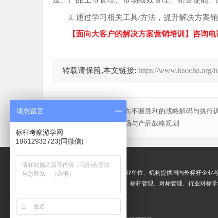
3. 通过学习相关工具/方法，提升解决方案
【面向大客户的解决方案营销培训】咨询电话：18
转载请保留,本文链接:
https://www.kaocha.org/
请您留言
上一篇：
问晓红老师:走向不断胜利的战略解码与执行
下一篇：
任传宏老师:市场与产品战略规划
标杆考察游学网
18612932723(同微信)
关于我们
标杆考察游学网
专业为企业和事业单位、机构提供国内外标杆企业
交流
、
标杆企业参访
、标杆学习、标杆管理、对标管理、行业对标学
业游与考察交流活动。