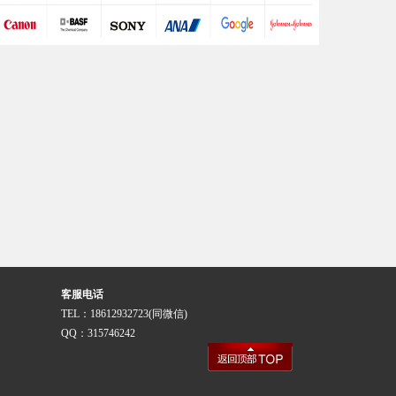
客服电话
TEL：18612932723(同微信)
QQ：315746242