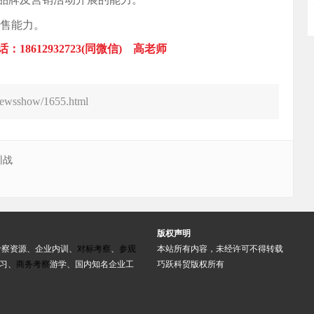
销售能力。
612932723(同微信) 高老师
newsshow/1655.html
训战
版权声明
考察资源、企业内训、
对标考察
、
参观
本站所有内容，未经许可不得转载
习、
商务考察
游学、国内知名企业工
巧跃科贸版权所有