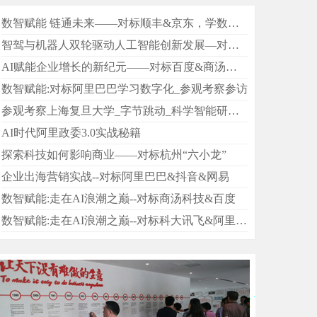
数智赋能 链通未来——对标顺丰&京东，学数字供应链升级
智驾与机器人双轮驱动人工智能创新发展—对标百度阿波罗&机器人创新中心
AI赋能企业增长的新纪元——对标百度&商汤科技&科大讯飞&寒武纪学人工智能
数智赋能:对标阿里巴巴学习数字化_参观考察参访
参观考察上海复旦大学_字节跳动_科学智能研究院_阿里，学习AI赋能
AI时代阿里政委3.0实战秘籍
探索科技如何影响商业——对标杭州“六小龙”
企业出海营销实战--对标阿里巴巴&抖音&网易
数智赋能:走在AI浪潮之巅--对标商汤科技&百度
数智赋能:走在AI浪潮之巅--对标科大讯飞&阿里巴巴&百度