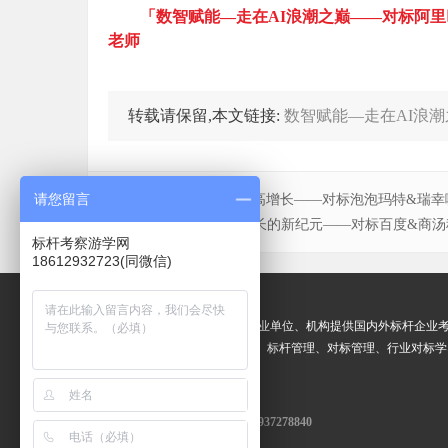
「数智赋能—走在AI浪潮之巅——对标阿里巴巴
老师
转载请保留,本文链接:
数智赋能—走在AI浪
请您留言
上一篇：
品牌零售打造高增长——对标泡泡玛特&瑞幸
下一篇：
AI赋能企业增长的新纪元——对标百度&商
标杆考察游学网
18612932723(同微信)
关于我们
标杆考察游学网
专业为企业和事业单位、机构提供国内外标杆企业
交流
、
标杆企业参访
、标杆学习、标杆管理、对标管理、行业对标学
业游与考察交流活动。
标杆考察游学网友情链接：QQ 1937278840
腾讯参观考察