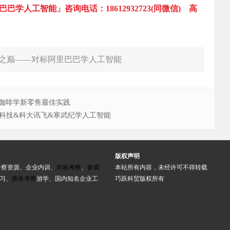
学人工智能」咨询电话：18612932723(同微信) 高
潮之巅——对标阿里巴巴学人工智能
咖啡学新零售最佳实践
汤科技&科大讯飞&寒武纪学人工智能
版权声明
考察资源、企业内训、
对标考察
、
参观
本站所有内容，未经许可不得转载
习、
商务考察
游学、国内知名企业工
巧跃科贸版权所有