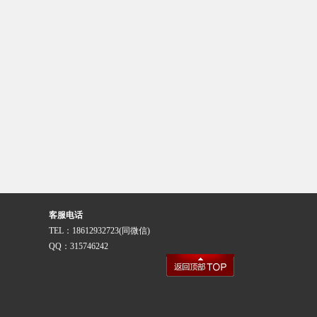
客服电话
TEL：18612932723(同微信)
QQ：315746242