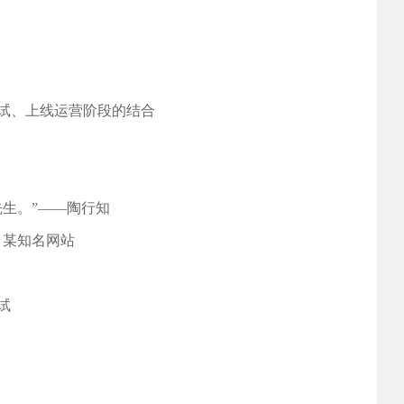
试、上线运营阶段的结合
生。”——陶行知
、某知名网站
试